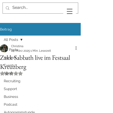
Beitrag
All Posts
Christina
All Posts
24. März 2025
1 Min. Lesezeit
Zakk Sabbath live im Festsaal
Konzert
Kreuzberg
Events
Sport
Mit NaN von 5 Sternen bewertet.
Recruiting
Support
Business
Podcast
Autogrammstunde