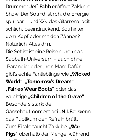
Drummer 
Jeff Fabb
 eröffnet Zakk die 
Show. Der Sound ist roh, die Energie 
spürbar – und Wyldes Gitarrenarbeit 
schlicht beeindruckend. Soli hinter 
dem Kopf oder mit den Zähnen? 
Natürlich. Alles drin.
Die Setlist ist eine Reise durch das 
Sabbath-Universum – auch ohne 
„Paranoid“ oder „Iron Man“. Dafür 
gibt’s echte Fanlieblinge wie 
„Wicked 
World“
, 
„Tomorrow’s Dream“
, 
„Fairies Wear Boots“
 oder das 
wuchtige 
„Children of the Grave“
. 
Besonders stark: der 
Gänsehautmoment bei 
„N.I.B.“
, wenn 
das Publikum den Refrain brüllt.
Zum Finale taucht Zakk bei 
„War 
Pigs“
 oberhalb der Menge, während 