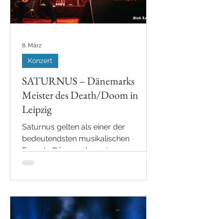
8. März
Konzert
SATURNUS – Dänemarks
Meister des Death/Doom in
Leipzig
Saturnus gelten als einer der
bedeutendsten musikalischen
Exporte Dänemarks – eine
Death/Doom-Institution, die 1993 in
Kopenhagen gegründet wurde und in
der weltweiten Metal-Szene große
Verehrung genießt. Seit über drei
Jahrzehnten erschafft die Band einige