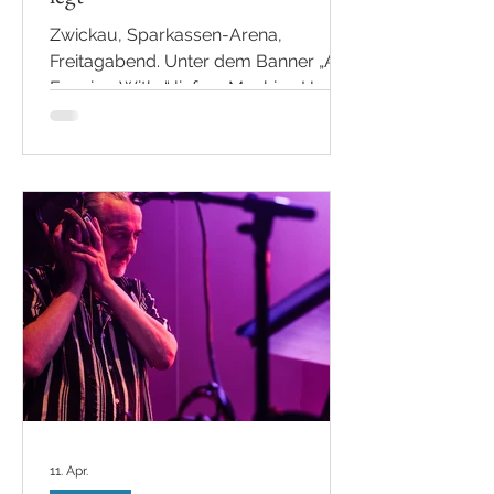
Zwickau, Sparkassen-Arena,
Freitagabend. Unter dem Banner „An
Evening With…“ liefern Machine Head
genau das, was dieser Titel
verspricht. Keine Vorband, keine
Aufwärmphase, das waren
zweieinhalb Stunden Metal live. Mehr
als 20 Songs, eine Setlist wie ein Best-
of aus mehreren Dekaden von
„Imperium“ über „Halo“ und
„Davidian“ bis hin zu „Locust“,
„ØUTSIDER“ und einem unerwarteten,
aber umso intensiveren „Darkness
Within“ – unplugged. Ja, richtig
gelesen: UNPLUGGED. Und genau hi
11. Apr.