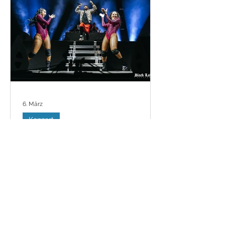
der emotional erschütterndsten,
majestätisch schweren und zugleich
zutiefst gefühlvollen Werke des
Genres. Von düsteren Riffs über
erhabene Melodien bis hin zu ihrem
charakteristischen Mix aus harschen,
klaren und gesproc
6. März
Konzert
Dancehall-Vibes in Leipzig mit
SEAN PAUL
Wenn es um tanzbare Welthits geht,
führt an Sean Paul kein Weg vorbei.
Der Jamaikaner gehört seit den
frühen 2000ern zur ersten Liga der
Global-Superstars und katapultierte