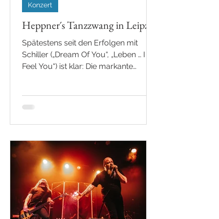
Konzert
Heppner´s Tanzzwang in Leipzig
Spätestens seit den Erfolgen mit
Schiller („Dream Of You“, „Leben … I
Feel You“) ist klar: Die markante
Stimme von Peter Heppner
funktioniert nicht nur in
melancholischen Songs, sondern
auch perfekt im Electro- und
Dancepop. Gestern ging es also in die
ausverkaufte Moritzbastei Leipzig,
um Peter und sein Team anzutreffen.
Klar, Fotos waren auch wieder drin.
Ein wirklich schöner Abend. Danke
dafür. Hier findet ihr auch noch ein
Kurzvideo auf meinem Instagram-
Kanal.