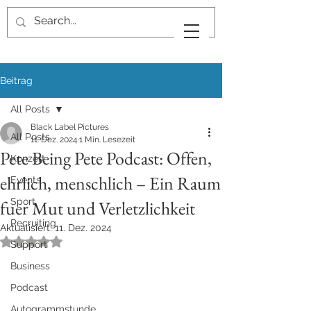
Beitrag
All Posts
Black Label Pictures
All Posts
11. Dez. 2024
1 Min. Lesezeit
Pete Being Pete Podcast: Offen,
Konzert
ehrlich, menschlich – Ein Raum
Events
Sport
fuer Mut und Verletzlichkeit
Recruiting
Aktualisiert:
11. Dez. 2024
Mit NaN von 5 Sternen bewertet.
Support
Business
Podcast
Autogrammstunde