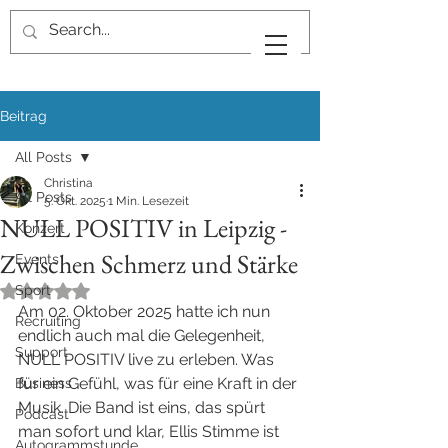
Beitrag
All Posts
Christina
All Posts
5. Okt. 2025
1 Min. Lesezeit
NULL POSITIV in Leipzig -
Konzert
Zwischen Schmerz und Stärke
Events
Sport
Mit NaN von 5 Sternen bewertet.
Am 02. Oktober 2025 hatte ich nun 
Recruiting
endlich auch mal die Gelegenheit, 
Support
NULL POSITIV live zu erleben. Was 
für ein Gefühl, was für eine Kraft in der 
Business
Musik. Die Band ist eins, das spürt 
Podcast
man sofort und klar, Ellis Stimme ist 
Autogrammstunde