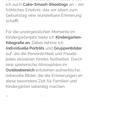
ich auch
Cake-Smash-Shootings
an – ein
fröhliches Erlebnis, das vor allem zum
Geburtstag eine wunderbare Erinnerung
schafft.
Für die unvergesslichen Momente im
Kindergartenjahr biete ich
Kindergarten-
fotografie an.
Dabei nehme ich
individuelle Porträts
und
Gruppenbilder
auf, die die Persönlichkeit und Freude
jedes einzelnen Kindes festhalten. Durch
eine spielerische Atmosphäre im
Outdoobereich
entstehen authentische,
liebevolle Bilder, die die Erinnerungen an
diese besondere Zeit für Familien und
Kindergärten lebendig machen.
Besonders wertvoll sind meine
dokumentarischen
"Day-in-the-Life"-
Shootings
, bei denen ich eure Familie oder
auch im Kindergarten in ihrem ganz
natürlichen Umfeld begleite und den
Alltag in authentischen, ungestellten